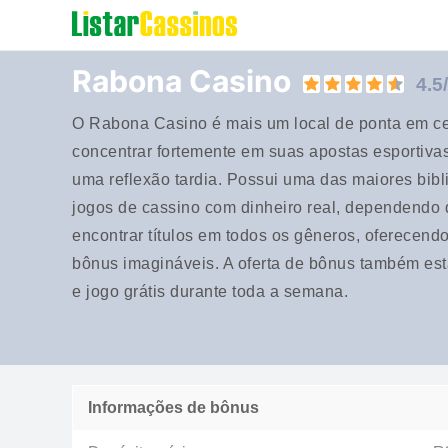
Rabona Casino
4.5
O Rabona Casino é mais um local de ponta em cen
concentrar fortemente em suas apostas esportiva
uma reflexão tardia. Possui uma das maiores bib
jogos de cassino com dinheiro real, dependendo 
encontrar títulos em todos os gêneros, oferecend
bônus imagináveis. A oferta de bônus também es
e jogo grátis durante toda a semana.
Informações de bônus