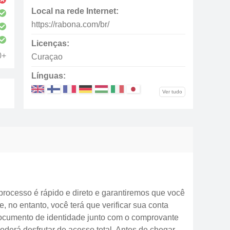
Local na rede Internet:
https://rabona.com/br/
Licenças:
0+
Curaçao
Línguas:
Ver tudo
processo é rápido e direto e garantiremos que você
, no entanto, você terá que verificar sua conta
 documento de identidade junto com o comprovante
derá desfrutar de acesso total. Antes de chegar