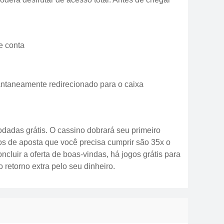
e conta
antaneamente redirecionado para o caixa
adas grátis. O cassino dobrará seu primeiro
itos de aposta que você precisa cumprir são 35x o
ncluir a oferta de boas-vindas, há jogos grátis para
retorno extra pelo seu dinheiro.