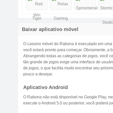
Baixar aplicativo móvel
O cassino móvel do Rabona é executado em uma pla
você estará pronto para começar. Obviamente, a b
Abrangendo todas as categorias de jogos, você ce
tão grande de jogos exige uma interface de usuár
de jogos, o que facilita muito encontrar seu próxi
pouco a desejar.
Aplicativo Android
O Rabona não está disponível no Google Play, nem
execute o Android 5.0 ou posterior, você poderá j