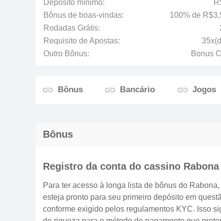
Depósito mínimo:
R
Bônus de boas-vindas:
100% de R$3,
Rodadas Grátis:
Requisito de Apostas:
35x(
Outro Bônus:
Bonus C
Bônus
Bancário
Jogos
Bônus
Registro da conta do cassino Rabona
Para ter acesso à longa lista de bônus do Rabona,
esteja pronto para seu primeiro depósito em questã
conforme exigido pelos regulamentos KYC. Isso si
de riqueza para o método de pagamento que preten