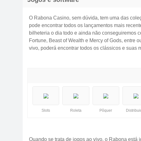
O Rabona Casino, sem dúvida, tem uma das coleçõ
pode encontrar todos os lançamentos mais recent
bilheteria o dia todo e ainda não conseguiremos co
Fortune, Beast of Wealth e Mercy of Gods, entre 
vivo, poderá encontrar todos os clássicos e suas 
Slots
Roleta
Pôquer
Distribui
Quando se trata de jogos ao vivo, o Rabona está