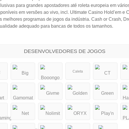
usivas para grandes apostadores até roleta europeia em vário
oníveis em versões ao vivo, incl. Ultimate Casino Hold’em e 
os melhores programas de jogos da indústria. Cash or Crash, D
qualidade adequado para bancas de todos os tamanhos.
DESENVOLVEDORES DE JOGOS
Caleta